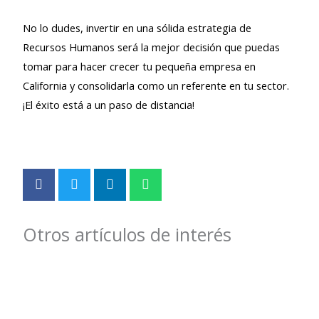
No lo dudes, invertir en una sólida estrategia de
Recursos Humanos será la mejor decisión que puedas
tomar para hacer crecer tu pequeña empresa en
California y consolidarla como un referente en tu sector.
¡El éxito está a un paso de distancia!
Departamento del trabajo
,
Tips de RRHH
Leyes que
protegen a
los
Otros artículos de interés
trabajadores
Departamento del trabajo
,
en CA te las
Tips de RRHH
¿Cómo hacer
Tips de RRHH