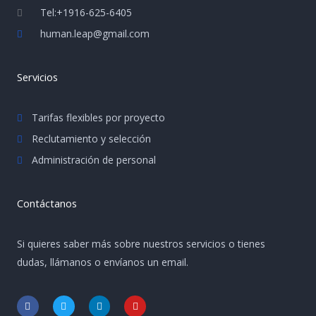
Tel:+1916-625-6405
human.leap@gmail.com
Servicios
Tarifas flexibles por proyecto
Reclutamiento y selección
Administración de personal
Contáctanos
Si quieres saber más sobre nuestros servicios o tienes
dudas, llámanos o envíanos un email.
F
T
L
Y
a
w
i
o