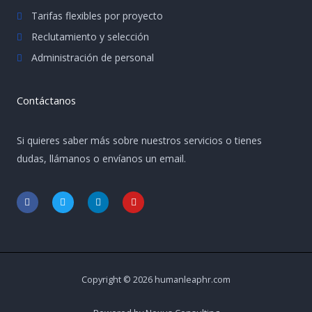
Tarifas flexibles por proyecto
Reclutamiento y selección
Administración de personal
Contáctanos
Si quieres saber más sobre nuestros servicios o tienes
dudas, llámanos o envíanos un email.
F
T
L
Y
a
w
i
o
c
i
n
u
e
t
k
t
b
t
e
u
o
e
d
b
o
r
i
e
k
n
-
-
Copyright © 2026 humanleaphr.com
f
i
n