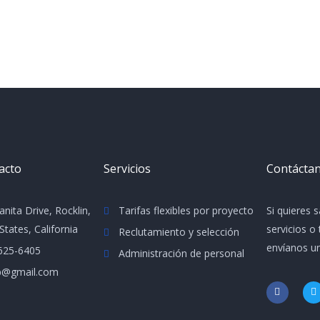
acto
Servicios
Contácta
nita Drive, Rocklin,
Tarifas flexibles por proyecto
Si quieres 
States, California
servicios o
Reclutamiento y selección
envíanos un
625-6405
Administración de personal
p@gmail.com
F
T
a
c
i
e
t