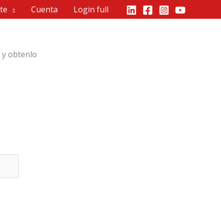
te
Cuenta
Login full
o y obtenlo