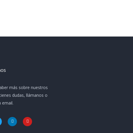
nos
saber más sobre nuestros
 tienes dudas, llámanos o
 email.
L
Y
w
i
o
n
u
k
t