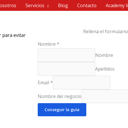
osotros
Servicios
Blog
Contacto
Academy li
Rellena el formulari
 para evitar
Nombre
*
Nombre
Apellidos
Email
*
Nombre del negocio
Conseguir la guía