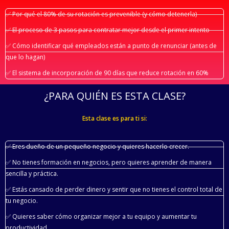
✅ Por qué el 80% de su rotación es prevenible (y cómo detenerla)
✅ El proceso de 3 pasos para contratar mejor desde el primer intento
✅ Cómo identificar qué empleados están a punto de renunciar (antes de
que lo hagan)
✅ El sistema de incorporación de 90 días que reduce rotación en 60%
¿PARA QUIÉN ES ESTA CLASE?
Esta clase es para ti si:
✅ Eres dueño de un pequeño negocio y quieres hacerlo crecer.
✅ No tienes formación en negocios, pero quieres aprender de manera
sencilla y práctica.
✅ Estás cansado de perder dinero y sentir que no tienes el control total de
tu negocio.
✅ Quieres saber cómo organizar mejor a tu equipo y aumentar tu
productividad.