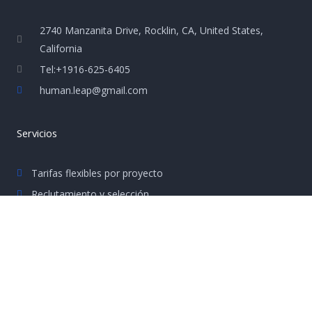
2740 Manzanita Drive, Rocklin, CA, United States,
California
Tel:+1916-625-6405
human.leap@gmail.com
Servicios
Tarifas flexibles por proyecto
Reclutamiento y selección
Administración de personal
Contáctanos
Si quieres saber más sobre nuestros servicios o tienes